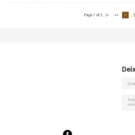
Page 1 of 2
|<
<<
1
Dei