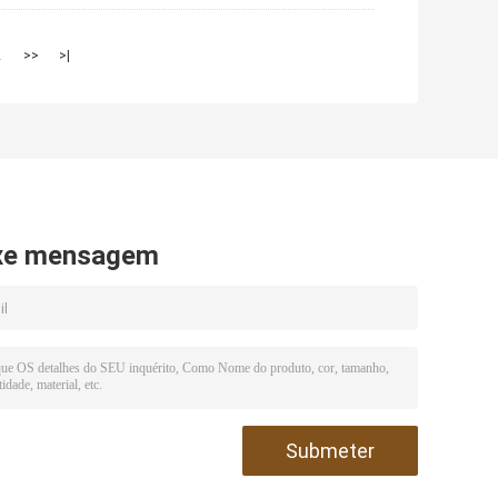
2
>>
>|
xe mensagem